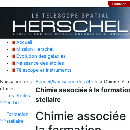
Accueil
Mission Herschel
Évolution des galaxies
Naissance des étoiles
Télescope et Instruments
Naissance des
Accueil
/
Naissance des étoiles
/ Chimie et f
étoiles
Chimie associée à la formatio
Les étoiles
stellaire
>>
en bref...
Chimie associée
Formation
>>
stellaire
la formation