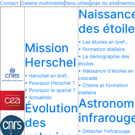
Contact
|
Galerie multimédia
|
liens utiles
|
plan du site
|
mentio
Naissanc
des étoil
• Les étoiles en bref...
Mission
• Formation stellaire
• La démographie des
Herschel
étoiles
• Naissance d'étoiles en
• Herschel en bref...
cascade
• Pourquoi Herschel ?
• Chimie et formation
• Pourquoi le spatial ?
stellaire
• Actualités
Astronom
Évolution
infraroug
des
• Détecter l'infrarouge