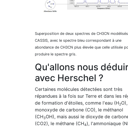
Superposition de deux spectres de CH3CN modélisés
CASSIS, avec le spectre bleu correspondant à une
abondance de CH3CN plus élevée que celle utilisée p
produire le spectre gris.
Qu'allons nous dédui
avec Herschel ?
Certaines molécules détectées sont très
répandues à la fois sur Terre et dans les r
de formation d'étoiles, comme l'eau (H
O),
2
monoxyde de carbone (CO), le méthanol
(CH
OH), mais aussi le dioxyde de carbon
3
(CO2), le méthane (CH
), l'ammoniaque (
4