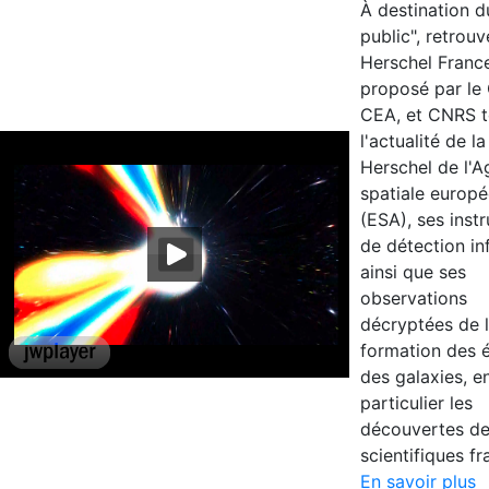
À destination d
public", retrouv
Herschel Franc
proposé par le
CEA, et CNRS t
l'actualité de l
Herschel de l'
spatiale europ
(ESA), ses inst
de détection in
ainsi que ses
observations
décryptées de 
formation des é
des galaxies, e
particulier les
découvertes d
scientifiques fr
En savoir plus