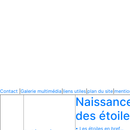
Contact
|
Galerie multimédia
|
liens utiles
|
plan du site
|
mentio
Naissanc
des étoil
• Les étoiles en bref...