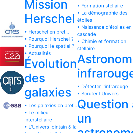
Mission
• Formation stellaire
• La démographie des
Herschel
étoiles
• Naissance d'étoiles en
• Herschel en bref...
cascade
• Pourquoi Herschel ?
• Chimie et formation
• Pourquoi le spatial ?
stellaire
• Actualités
Astronom
Évolution
infraroug
des
• Détecter l'infrarouge
galaxies
• Scruter l'Univers
Question 
• Les galaxies en bref...
• Le milieu
un
interstellaire
• L'Univers lointain & la
astronom