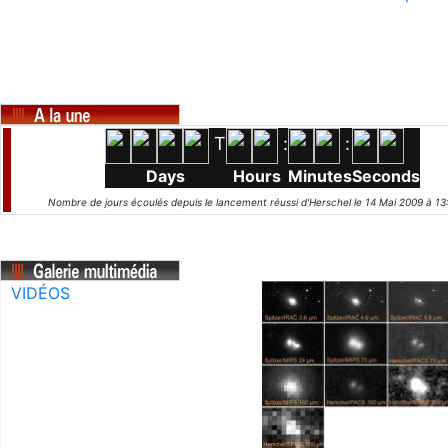
T
:
:
Days
Hours
Minutes
Seconds
Nombre de jours écoulés depuis le lancement réussi d'Herschel le 14 Mai 2009 à 13
VIDÉOS