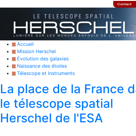
Accueil
Mission Herschel
Évolution des galaxies
Naissance des étoiles
Télescope et Instruments
La place de la France 
le télescope spatial
Herschel de l'ESA