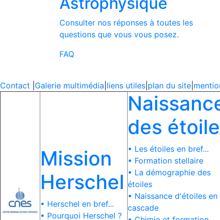
Astrophysique
Consulter nos réponses à toutes les
questions que vous vous posez.
FAQ
Contact
|
Galerie multimédia
|
liens utiles
|
plan du site
|
mentio
Naissanc
des étoil
• Les étoiles en bref...
Mission
• Formation stellaire
• La démographie des
Herschel
étoiles
• Naissance d'étoiles en
• Herschel en bref...
cascade
• Pourquoi Herschel ?
• Chimie et formation