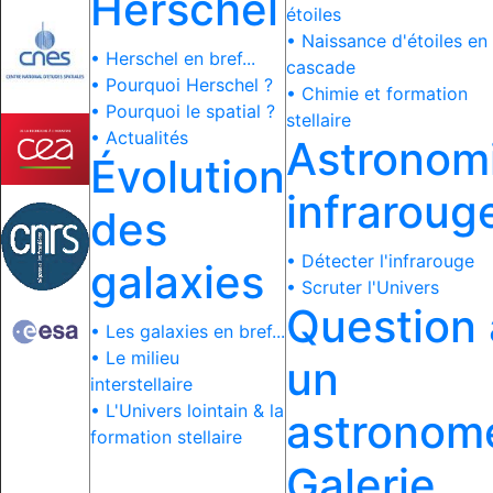
Herschel
étoiles
• Naissance d'étoiles en
• Herschel en bref...
cascade
• Pourquoi Herschel ?
• Chimie et formation
• Pourquoi le spatial ?
stellaire
• Actualités
Astronom
Évolution
infraroug
des
• Détecter l'infrarouge
galaxies
• Scruter l'Univers
Question 
• Les galaxies en bref...
• Le milieu
un
interstellaire
• L'Univers lointain & la
astronom
formation stellaire
Galerie