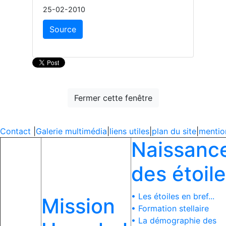
25-02-2010
Source
Fermer cette fenêtre
Contact
|
Galerie multimédia
|
liens utiles
|
plan du site
|
mentio
Naissanc
des étoil
• Les étoiles en bref...
Mission
• Formation stellaire
• La démographie des